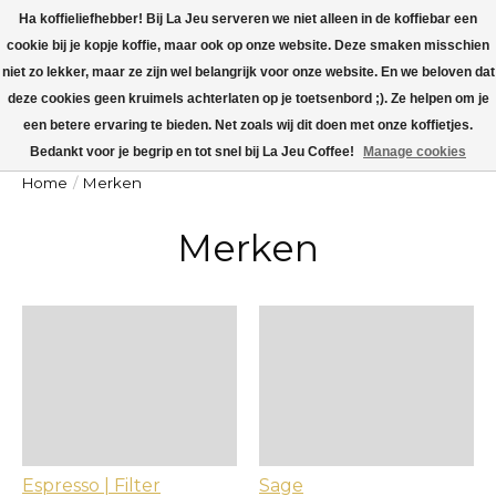
Ha koffieliefhebber! Bij La Jeu serveren we niet alleen in de koffiebar een
cookie bij je kopje koffie, maar ook op onze website. Deze smaken misschien
La Jeu is dicht v.a maandag 27 juli t/m zondag 9 augustus. Op maandag 10
augustus worden alle koffieorders verzonden!
niet zo lekker, maar ze zijn wel belangrijk voor onze website. En we beloven dat
deze cookies geen kruimels achterlaten op je toetsenbord ;). Ze helpen om je
Winkelw
een betere ervaring te bieden. Net zoals wij dit doen met onze koffietjes.
Bedankt voor je begrip en tot snel bij La Jeu Coffee!
Manage cookies
Home
/
Merken
Merken
Espresso | Filter
Sage