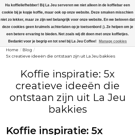
Ha koffieliefhebber! Bij La Jeu serveren we niet alleen in de koffiebar een
cookie bij je kopje koffie, maar ook op onze website. Deze smaken misschien
La Jeu is dicht v.a maandag 27 juli t/m zondag 9 augustus. Op maandag 10
augustus worden alle koffieorders verzonden!
niet zo lekker, maar ze zijn wel belangrijk voor onze website. En we beloven dat
deze cookies geen kruimels achterlaten op je toetsenbord ;). Ze helpen om je
Winkelw
een betere ervaring te bieden. Net zoals wij dit doen met onze koffietjes.
Bedankt voor je begrip en tot snel bij La Jeu Coffee!
Manage cookies
Home
/
Blog
/
5x creatieve ideeën die ontstaan zijn uit La Jeu bakkies
Koffie inspiratie: 5x
creatieve ideeën die
ontstaan zijn uit La Jeu
bakkies
Koffie inspiratie: 5x