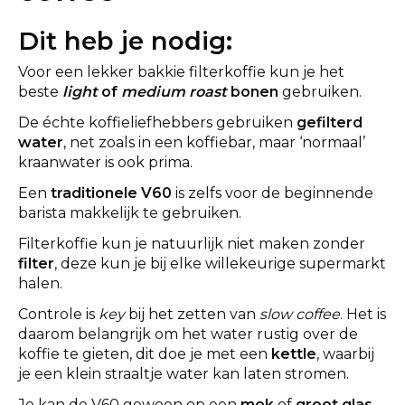
Dit heb je nodig:
Voor een lekker bakkie filterkoffie kun je het
beste
light
of
medium roast
bonen
gebruiken.
De échte koffieliefhebbers gebruiken
gefilterd
water
, net zoals in een koffiebar, maar ‘normaal’
kraanwater is ook prima.
Een
traditionele V60
is zelfs voor de beginnende
barista makkelijk te gebruiken.
Filterkoffie kun je natuurlijk niet maken zonder
filter
, deze kun je bij elke willekeurige supermarkt
halen.
Controle is
key
bij het zetten van
slow coffee
. Het is
daarom belangrijk om het water rustig over de
koffie te gieten, dit doe je met een
kettle
, waarbij
je een klein straaltje water kan laten stromen.
Je kan de V60 gewoon op een
mok
of
groot glas