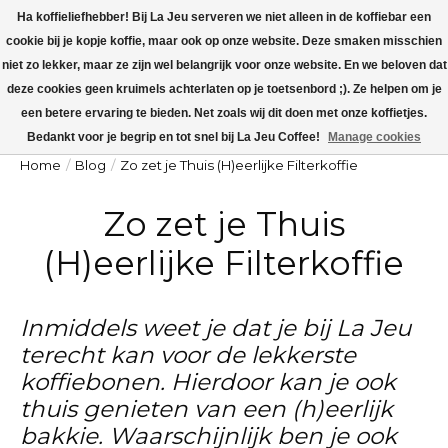
Ha koffieliefhebber! Bij La Jeu serveren we niet alleen in de koffiebar een
cookie bij je kopje koffie, maar ook op onze website. Deze smaken misschien
La Jeu is dicht v.a maandag 27 juli t/m zondag 9 augustus. Op maandag 10
augustus worden alle koffieorders verzonden!
niet zo lekker, maar ze zijn wel belangrijk voor onze website. En we beloven dat
deze cookies geen kruimels achterlaten op je toetsenbord ;). Ze helpen om je
Winkelw
een betere ervaring te bieden. Net zoals wij dit doen met onze koffietjes.
Bedankt voor je begrip en tot snel bij La Jeu Coffee!
Manage cookies
Home
/
Blog
/
Zo zet je Thuis (H)eerlijke Filterkoffie
Zo zet je Thuis
(H)eerlijke Filterkoffie
Inmiddels weet je dat je bij La Jeu
terecht kan voor de lekkerste
koffiebonen. Hierdoor kan je ook
thuis genieten van een (h)eerlijk
bakkie. Waarschijnlijk ben je ook