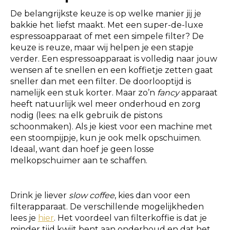
De belangrijkste keuze is op welke manier jij je
bakkie het liefst maakt. Met een super-de-luxe
espressoapparaat of met een simpele filter? De
keuze is reuze, maar wij helpen je een stapje
verder. Een espressoapparaat is volledig naar jouw
wensen af te snellen en een koffietje zetten gaat
sneller dan met een filter. De doorlooptijd is
namelijk een stuk korter. Maar zo’n
fancy
apparaat
heeft natuurlijk wel meer onderhoud en zorg
nodig (lees: na elk gebruik de pistons
schoonmaken). Als je kiest voor een machine met
een stoompijpje, kun je ook melk opschuimen.
Ideaal, want dan hoef je geen losse
melkopschuimer aan te schaffen.
Drink je liever
slow coffee
, kies dan voor een
filterapparaat. De verschillende mogelijkheden
lees je
hier
. Het voordeel van filterkoffie is dat je
minder tijd kwijt bent aan onderhoud en dat het