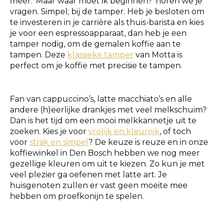
meer. ‘Maar waar moet ik beginnen?’ horen we je
vragen. Simpel; bij de tamper. Heb je besloten om
te investeren in je carrière als thuis
-
barista en kies
je voor een espressoapparaat, dan heb je een
tamper nodig, om de gemalen koffie aan te
tampen. Deze
klassieke tamper
van Motta is
perfect om je koffie met precisie te tampen.
Fan van cappuccino’s, latte macchiato’s en alle
andere (h)eerlijke drankjes met veel melkschuim?
Dan is het tijd om een mooi melkkannetje uit te
zoeken. Kies je voor
vrolijk en kleurrijk
, of toch
voor
strak en simpel
? De keuze is reuze en in onze
koffiewinkel in Den Bosch hebben we nog meer
gezellige kleuren om uit te kiezen. Zo kun je met
veel plezier ga oefenen met latte art. Je
huisgenoten zullen er vast geen moeite mee
hebben om proefkonijn te spelen.