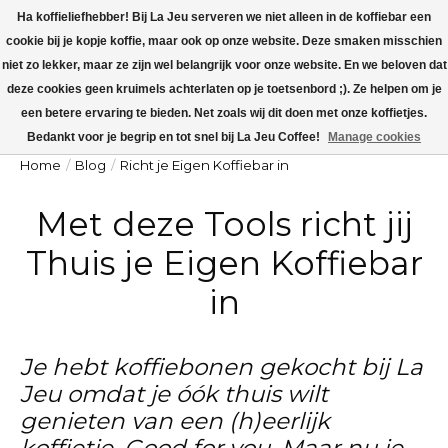
Ha koffieliefhebber! Bij La Jeu serveren we niet alleen in de koffiebar een
cookie bij je kopje koffie, maar ook op onze website. Deze smaken misschien
La Jeu is dicht v.a maandag 27 juli t/m zondag 9 augustus. Op maandag 10
augustus worden alle koffieorders verzonden!
niet zo lekker, maar ze zijn wel belangrijk voor onze website. En we beloven dat
deze cookies geen kruimels achterlaten op je toetsenbord ;). Ze helpen om je
Winkelw
een betere ervaring te bieden. Net zoals wij dit doen met onze koffietjes.
Bedankt voor je begrip en tot snel bij La Jeu Coffee!
Manage cookies
Home
/
Blog
/
Richt je Eigen Koffiebar in
Met deze Tools richt jij
Thuis je Eigen Koffiebar
in
Je hebt koffiebonen gekocht bij La
Jeu omdat je óók thuis wilt
genieten van een (h)eerlijk
koffietje. Good for you. Maar nu je