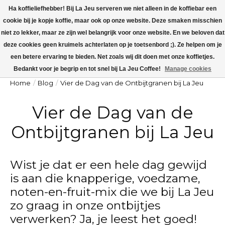
Ha koffieliefhebber! Bij La Jeu serveren we niet alleen in de koffiebar een
cookie bij je kopje koffie, maar ook op onze website. Deze smaken misschien
La Jeu is dicht v.a maandag 27 juli t/m zondag 9 augustus. Op maandag 10
augustus worden alle koffieorders verzonden!
niet zo lekker, maar ze zijn wel belangrijk voor onze website. En we beloven dat
deze cookies geen kruimels achterlaten op je toetsenbord ;). Ze helpen om je
Winkelw
een betere ervaring te bieden. Net zoals wij dit doen met onze koffietjes.
Bedankt voor je begrip en tot snel bij La Jeu Coffee!
Manage cookies
Home
/
Blog
/
Vier de Dag van de Ontbijtgranen bij La Jeu
Vier de Dag van de
Ontbijtgranen bij La Jeu
Wist je dat er een hele dag gewijd
is aan die knapperige, voedzame,
noten-en-fruit-mix die we bij La Jeu
zo graag in onze ontbijtjes
verwerken? Ja, je leest het goed!