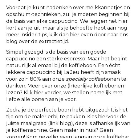
Voordat je kunt nadenken over melkkannetjes en
opschuim-technieken, zul je moeten beginnen bij
de basis van elke cappuccino. We leggen het hier
kort aan je uit, maar als je behoefte hebt aan nog
meer insider-tips, klik dan hier even door naar ons
blog over de extractietijd.
Simpel gezegd is de basis van een goede
cappuccino een sterke espresso. Maar het begint
natuurlijk allemaal bij de koffieboon. Een écht
lekkere cappuccino bij La Jeu heeft zijn smaak
voor zo’n 80% aan onze
specialty coffee
bonen te
danken. Meer over onze (h)eerlijke koffiebonen
lezen? Klik hier verder, we stellen namelijk met
liefde alle bonen aan je voor.
Zodra je de perfecte boon hebt uitgezocht, is het
tijd om de maler erbij te pakken. Kies hiervoor de
juiste maalgraad (link blog), deze is afhankelijk van
je koffiemachine. Geen maler in huis? Geen
zorgen! Kom gezellig even langs in onze koffiebar.