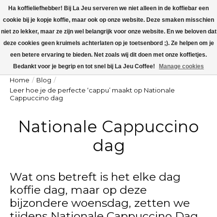
Ha koffieliefhebber! Bij La Jeu serveren we niet alleen in de koffiebar een
cookie bij je kopje koffie, maar ook op onze website. Deze smaken misschien
La Jeu is dicht v.a maandag 27 juli t/m zondag 9 augustus. Op maandag 10
augustus worden alle koffieorders verzonden!
niet zo lekker, maar ze zijn wel belangrijk voor onze website. En we beloven dat
deze cookies geen kruimels achterlaten op je toetsenbord ;). Ze helpen om je
Winkelw
een betere ervaring te bieden. Net zoals wij dit doen met onze koffietjes.
Bedankt voor je begrip en tot snel bij La Jeu Coffee!
Manage cookies
Home
/
Blog
/
Leer hoe je de perfecte ‘cappu’ maakt op Nationale
Cappuccino dag
Nationale Cappuccino
dag
Wat ons betreft is het elke dag
koffie dag, maar op deze
bijzondere woensdag, zetten we
tijdens Nationale Cappuccino Dag