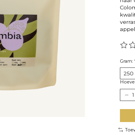
naar 
Colom
kwali
verra
appel
De be
Gram:
Hoevee
Toev