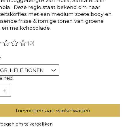
de hooggebergte van Huilá, Santa Rita in
bia . Deze regio staat bekend om haar
teitskoffies met een medium zoete body en
ssende frisse & romige tonen van groene
 en melkchocolade.
(0)
oordeling van dit product is
0
van de 5
*
lheid:
Toevoegen aan winkelwagen
oegen om te vergelijken