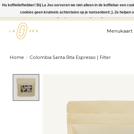
Ha koffieliefhebber! Bij La Jeu serveren we niet alleen in de koffiebar een co
cookies geen kruimels achterlaten op je toetsenbord ;). Ze helpen om
La Jeu is dicht v.a maandag 27 juli t/m zondag 9 augustus. Op maand
Menukaart
Home
/
Colombia Santa Rita Espresso | Filter
Product image slideshow Items