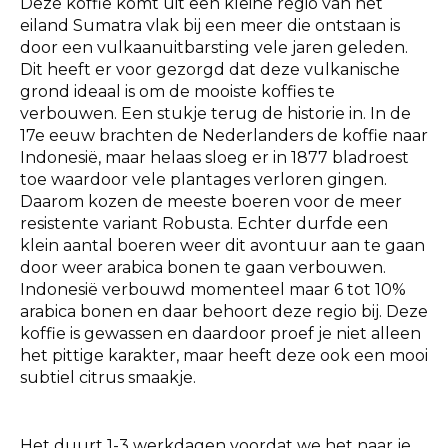
Deze koffie komt uit een kleine regio van het
eiland Sumatra vlak bij een meer die ontstaan is
door een vulkaanuitbarsting vele jaren geleden.
Dit heeft er voor gezorgd dat deze vulkanische
grond ideaal is om de mooiste koffies te
verbouwen. Een stukje terug de historie in. In de
17e eeuw brachten de Nederlanders de koffie naar
Indonesië, maar helaas sloeg er in 1877 bladroest
toe waardoor vele plantages verloren gingen.
Daarom kozen de meeste boeren voor de meer
resistente variant Robusta. Echter durfde een
klein aantal boeren weer dit avontuur aan te gaan
door weer arabica bonen te gaan verbouwen.
Indonesië verbouwd momenteel maar 6 tot 10%
arabica bonen en daar behoort deze regio bij. Deze
koffie is gewassen en daardoor proef je niet alleen
het pittige karakter, maar heeft deze ook een mooi
subtiel citrus smaakje.
Het duurt 1-3 werkdagen voordat we het naar je