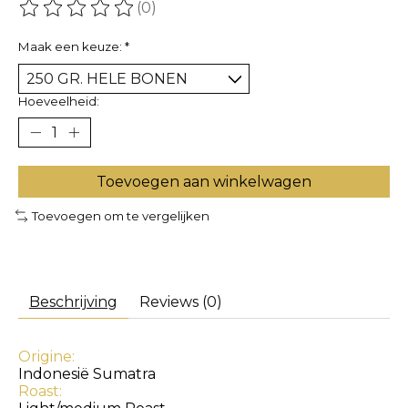
(0)
De beoordeling van dit product is
0
van de 5
Maak een keuze:
*
Hoeveelheid:
Toevoegen aan winkelwagen
Toevoegen om te vergelijken
Beschrijving
Reviews (0)
Origine:
Indonesië Sumatra
Roast: