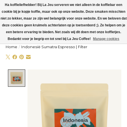
Ha koffieliefhebber! Bij La Jeu serveren we niet alleen in de koffiebar een
cookie bij je kopje koffie, maar ook op onze website. Deze smaken misschien
La Jeu is dicht v.a maandag 27 juli t/m zondag 9 augustus. Op maandag 10
augustus worden alle koffieorders verzonden!
niet zo lekker, maar ze zijn wel belangrijk voor onze website. En we beloven dat
deze cookies geen kruimels achterlaten op je toetsenbord ;). Ze helpen om je
Winkelw
een betere ervaring te bieden. Net zoals wij dit doen met onze koffietjes.
Bedankt voor je begrip en tot snel bij La Jeu Coffee!
Manage cookies
Home
/
Indonesië Sumatra Espresso | Filter
Product image slideshow Items