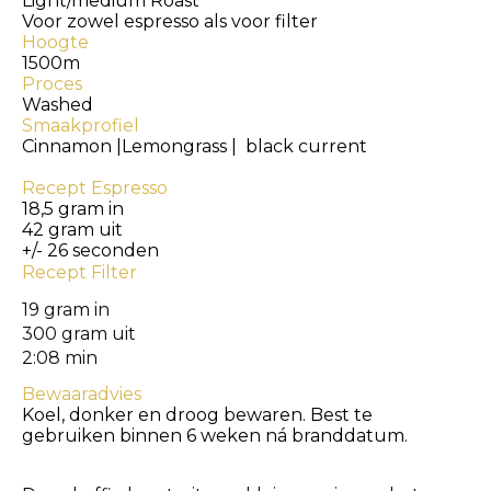
Light/medium Roast
Voor zowel espresso als voor filter
Hoogte
1500m
Proces
Washed
Smaakprofiel
Cinnamon |Lemongrass | black current
Recept Espresso
18,5 gram in
42 gram uit
+/- 26 seconden
Recept Filter
19 gram in
300 gram uit
2:08 min
Bewaaradvies
Koel, donker en droog bewaren. Best te
gebruiken binnen 6
weken ná branddatum.